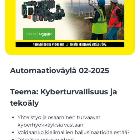
Automaatioväylä 02-2025
Teema: Kyberturvallisuus ja
tekoäly
Yhteistyö ja osaaminen turvaavat
kyberhyökkäyksiä vastaan
Voidaanko kielimallien hallusinaatioita estää?
Tekoälyn erityispiirteet