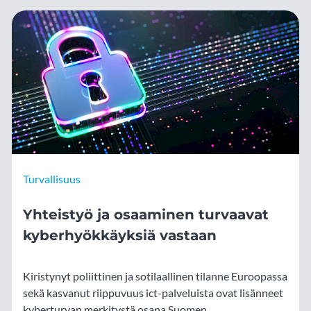
Turvallisuus
Yhteistyö ja osaaminen turvaavat
kyberhyökkäyksiä vastaan
Kiristynyt poliittinen ja sotilaallinen tilanne Euroopassa
sekä kasvanut riippuvuus ict-palveluista ovat lisänneet
kyberturvan merkitystä osana Suomen