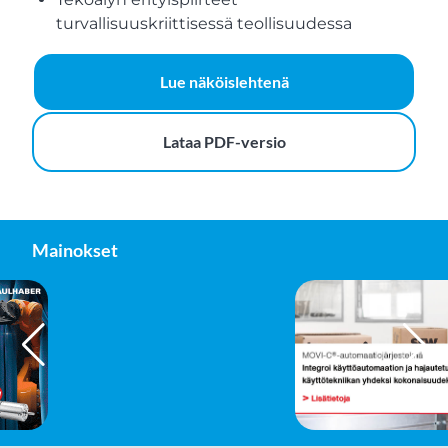
turvallisuuskriittisessä teollisuudessa
Lue näköislehtenä
Lataa PDF-versio
Mainokset
FAULHABER GROUP