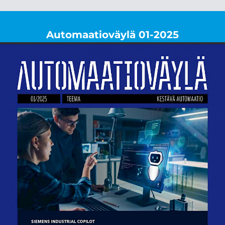
tai asian vierestä, ja päättäjät sovittavat kertoimella
taulun tuloksen kulloiseenkin poliittiseen päämäärään.
Näin on tapahtunut ja tapahtuu edelleen erityisesti
Automaatioväylä 01-2025
energiapolitiikassa.