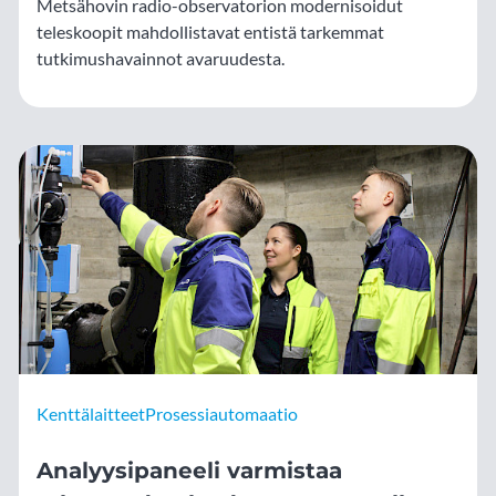
Metsähovin radio-observatorion modernisoidut
teleskoopit mahdollistavat entistä tarkemmat
tutkimushavainnot avaruudesta.
Kenttälaitteet
Prosessiautomaatio
Analyysipaneeli varmistaa