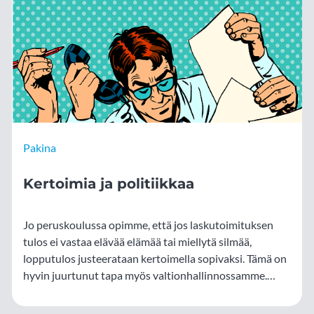
Pakina
Kertoimia ja politiikkaa
Jo peruskoulussa opimme, että jos laskutoimituksen
tulos ei vastaa elävää elämää tai miellytä silmää,
lopputulos justeerataan kertoimella sopivaksi. Tämä on
hyvin juurtunut tapa myös valtionhallinnossamme.
Olemme siirtyneet kerroinpolitiikan kauteen.
Virkamiehistömme vääntää Excel-taulukon joka asiasta