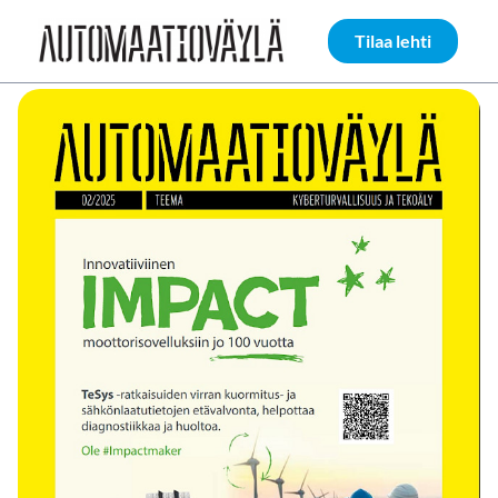
Siirry sivun sisältöön
Tilaa lehti