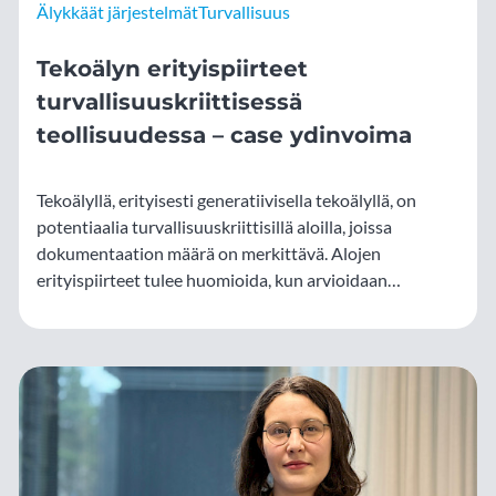
Älykkäät järjestelmät
Turvallisuus
Tekoälyn erityispiirteet
turvallisuuskriittisessä
teollisuudessa – case ydinvoima
Tekoälyllä, erityisesti generatiivisella tekoälyllä, on
potentiaalia turvallisuuskriittisillä aloilla, joissa
dokumentaation määrä on merkittävä. Alojen
erityispiirteet tulee huomioida, kun arvioidaan
käyttötapausten arvoa. Ydinvoimassa digitaalisten
menetelmien vastuullisella hyödyntämisellä on pitkät
perinteet, joten tekoälyn hyödyntämisessä voidaan
hyödyntää aiempia oppeja.