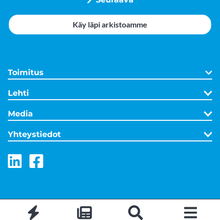
Käy läpi arkistoamme
Toimitus
Lehti
Media
Yhteystiedot
LinkedIn
Facebook